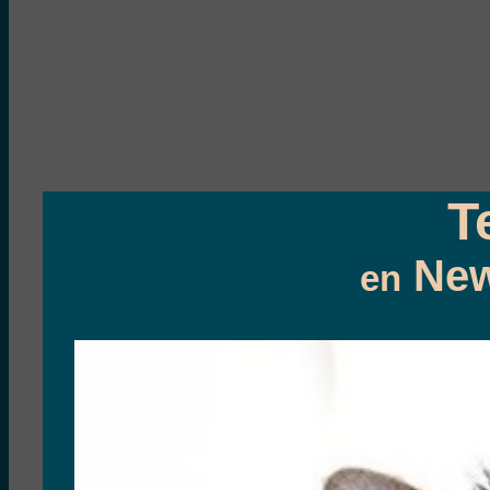
T
New
en